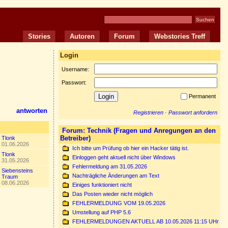
Stories
Autoren
Forum
Webstories Treff
Login
Username:
Passwort:
Permanent
antworten
Registrieren
·
Passwort anfordern
Forum
:
Technik (Fragen und Anregungen an den
Betreiber)
Tlonk
01.06.2026
Ich bitte um Prüfung ob hier ein Hacker tätig ist.
Tlonk
Einloggen geht aktuell nicht über Windows
31.05.2026
Fehlermeldung am 31.05.2026
Siebensteins
Nachträgliche Änderungen am Text
Traum
08.06.2026
Einiges funktioniert nicht
Das Posten wieder nicht möglich
FEHLERMELDUNG VOM 19.05.2026
Umstellung auf PHP 5.6
FEHLERMELDUNGEN AKTUELL AB 10.05.2026 11:15 UHr