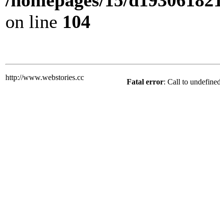
/homepages/15/d193061821/
on line
104
http://www.webstories.cc
Fatal error
: Call to undefine