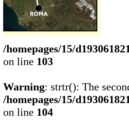
/homepages/15/d193061821/
on line
103
Warning
: strtr(): The seco
/homepages/15/d193061821/
on line
104