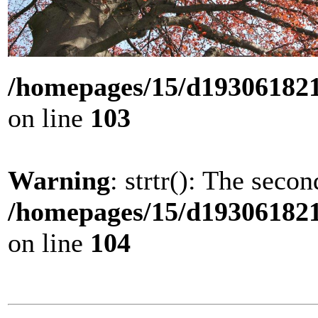
/homepages/15/d193061821/
on line
103
Warning
: strtr(): The seco
/homepages/15/d193061821/
on line
104