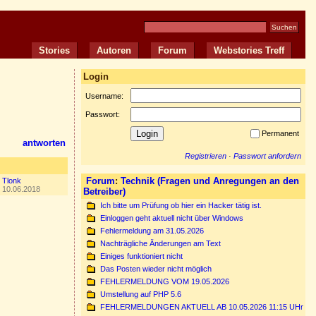
Stories
Autoren
Forum
Webstories Treff
Login
Username:
Passwort:
Permanent
antworten
Registrieren
·
Passwort anfordern
Forum
:
Technik (Fragen und Anregungen an den
Tlonk
10.06.2018
Betreiber)
Ich bitte um Prüfung ob hier ein Hacker tätig ist.
Einloggen geht aktuell nicht über Windows
Fehlermeldung am 31.05.2026
Nachträgliche Änderungen am Text
Einiges funktioniert nicht
Das Posten wieder nicht möglich
FEHLERMELDUNG VOM 19.05.2026
Umstellung auf PHP 5.6
FEHLERMELDUNGEN AKTUELL AB 10.05.2026 11:15 UHr