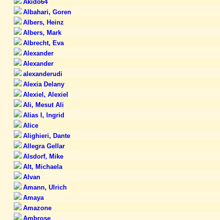
Akido64
Albahari, Goren
Albers, Heinz
Albers, Mark
Albrecht, Eva
Alexander
Alexander
alexanderudi
Alexia Delany
Alexiel, Alexiel
Ali, Mesut Ali
Alias I, Ingrid
Alice
Alighieri, Dante
Allegra Gellar
Alsdorf, Mike
Alt, Michaela
Alvan
Amann, Ulrich
Amaya
Amazone
Ambrose