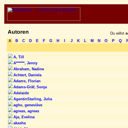
Autoren
Du willst
s
A
B
C
D
E
F
G
H
I
J
K
L
M
N
O
P
Q
A, Till
A******, Jenny
Abraham, Nadine
Achtert, Daniela
Adams, Florian
Adams-Gräf, Sonja
Adelaide
AgentinStarling, Julia
agho, geneviève
agreas, agreas
Aja, Evelina
akasha