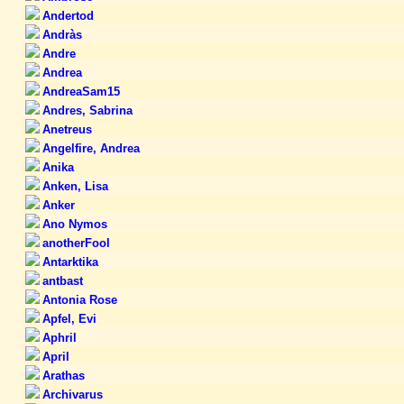
Andertod
Andràs
Andre
Andrea
AndreaSam15
Andres, Sabrina
Anetreus
Angelfire, Andrea
Anika
Anken, Lisa
Anker
Ano Nymos
anotherFool
Antarktika
antbast
Antonia Rose
Apfel, Evi
Aphril
April
Arathas
Archivarus