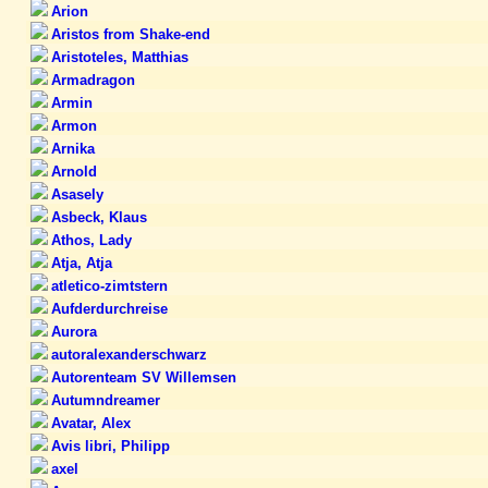
Arion
Aristos from Shake-end
Aristoteles, Matthias
Armadragon
Armin
Armon
Arnika
Arnold
Asasely
Asbeck, Klaus
Athos, Lady
Atja, Atja
atletico-zimtstern
Aufderdurchreise
Aurora
autoralexanderschwarz
Autorenteam SV Willemsen
Autumndreamer
Avatar, Alex
Avis libri, Philipp
axel