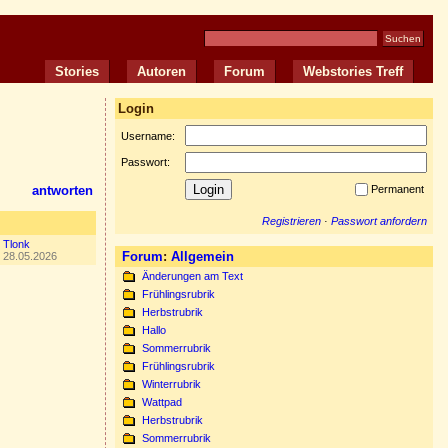
Stories
Autoren
Forum
Webstories Treff
Login
Username:
Passwort:
antworten
Permanent
Registrieren
·
Passwort anfordern
Tlonk
Forum
:
Allgemein
28.05.2026
Änderungen am Text
Frühlingsrubrik
Herbstrubrik
Hallo
Sommerrubrik
Frühlingsrubrik
Winterrubrik
Wattpad
Herbstrubrik
Sommerrubrik