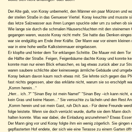
Der Alte gab, von Koray unbemerkt, den Männer ein paar Münzen und war
der steilen Straße in das Genueser Viertel. Koray keuchte und musste 
das letze Salzwasser aus ihren Lungen spuckte oder um zu sehen ob si
Wie lange sie durch die schmalen Häuserschluchten mit den steinernen G
gegangen waren, wusste Koray nicht mehr. Sie hatte das Denken eingestel
war sie endgültig am Ende ihrer Kräfte. Der Mann war vor einem kleinen
war in eine hohe weiße Kalksteinmauer eingelassen.
Er klopfte und hinter dem Tor erklangen Schritte. Die Mauer mit dem Tor 
die Hälfte der Straße. Feigen, Feigenbäume dachte Koray und konnte k
konnte man nur einen Blick erhaschen, es lag etwas zurück aber zur Stra
waren saubere schlichte aber keineswegs ärmliche Gebäude und umgebe
Koray bekam davon kaum noch etwas mit. Sie lehnte sich gegen das Pfer
fast nichts gegessen, aber das erklärte nicht, warum sie so erschöpft wa
„Komm herein...“
„Herr... ich..?" "Sinan Bey ist mein Name!" "Sinan Bey –ich kann nicht, e
kein Gras und keine Hasen...“ Sie versuchte zu lächeln und den Rest A
„Komm herein und sei mein Gast, ruh Dich aus.- Für deine Freunde werde
folge leistete. Wenn sie doch verrückt wurde, durfte sie dem Mann doch 
halten konnte. Was war dabei, die Einladung anzunehmen? Etwas Essen
Der Mann ging vor und Koray folgte ihm ein wenig zögerlich. Sie gingen 
gepflasterten Hof endete, der sich wie eine Terasse zu einem Garten öff