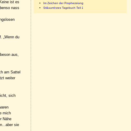
Keine ist es
Im Zeichen der Prophezeiung
 ebenso nass
St&uuml;tzes Tagebuch Teil 1
ungslosen
pf. „Wenn du
mbeson aus,
ich am Sattel
zt weiter
icht, sich
waren
te mich
er Nähe
n...aber sie