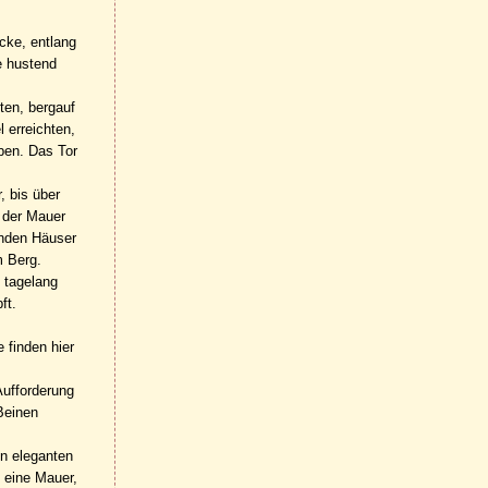
cke, entlang
e hustend
ten, bergauf
 erreichten,
ben. Das Tor
, bis über
 der Mauer
enden Häuser
m Berg.
 tagelang
ft.
 finden hier
Aufforderung
Beinen
en eleganten
h eine Mauer,