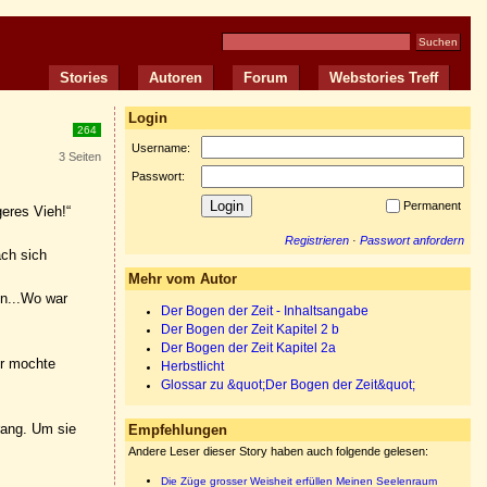
Stories
Autoren
Forum
Webstories Treff
Login
264
Username:
3 Seiten
Passwort:
Permanent
eres Vieh!“
Registrieren
·
Passwort anfordern
ach sich
Mehr vom Autor
en...Wo war
Der Bogen der Zeit - Inhaltsangabe
Der Bogen der Zeit Kapitel 2 b
Der Bogen der Zeit Kapitel 2a
Er mochte
Herbstlicht
Glossar zu &quot;Der Bogen der Zeit&quot;
rang. Um sie
Empfehlungen
Andere Leser dieser Story haben auch folgende gelesen:
Die Züge grosser Weisheit erfüllen Meinen Seelenraum