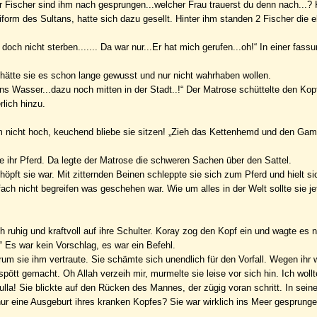
r Fischer sind ihm nach gesprungen...welcher Frau trauerst du denn nach...? 
iform des Sultans, hatte sich dazu gesellt. Hinter ihm standen 2 Fischer die
 doch nicht sterben....... Da war nur...Er hat mich gerufen...oh!“ In einer fass
als hätte sie es schon lange gewusst und nur nicht wahrhaben wollen.
ins Wasser...dazu noch mitten in der Stadt..!“ Der Matrose schüttelte den Ko
rlich hinzu.
m nicht hoch, keuchend bliebe sie sitzen! „Zieh das Kettenhemd und den Ga
e ihr Pferd. Da legte der Matrose die schweren Sachen über den Sattel.
höpft sie war. Mit zitternden Beinen schleppte sie sich zum Pferd und hielt s
ch nicht begreifen was geschehen war. Wie um alles in der Welt sollte sie jet
 ruhig und kraftvoll auf ihre Schulter. Koray zog den Kopf ein und wagte es n
Es war kein Vorschlag, es war ein Befehl.
m sie ihm vertraute. Sie schämte sich unendlich für den Vorfall. Wegen ihr 
pött gemacht. Oh Allah verzeih mir, murmelte sie leise vor sich hin. Ich woll
rulla! Sie blickte auf den Rücken des Mannes, der zügig voran schritt. In sein
nur eine Ausgeburt ihres kranken Kopfes? Sie war wirklich ins Meer gesprunge