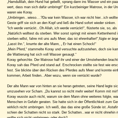
„Hamdullilah, dein Hund hat gebellt, sprang dann ins Wasser und ein paa
wert, dass man sich dafür umbringt!“ Ein kurzbeiniger Matrose, in der Un
waren wie Koray.
„Umbringen...wieso....?Da war kein Wasser, ich war nicht hier...ich wollte
Geste griff sie sich an den Kopf und ließ die Hand sofort wieder sinken.
“Ich werde verrückt...Oh Allah, ich werde verrückt!“, flüsterte sie, so, 
„Natürlich wolltest du sterben. Wer sonst springt mit einem Kettenhemd 
sterben willst, fahre mit uns aufs Meer, das ist ehrenhafter!“,fügte er ärge
„Lasst ihn.“, knurrte der alte Mann, „ Er hat einen Schock!“
„Mein Pferd,“ stammelte Koray und versuchte aufzustehen, doch sie ka
die Wattierung hat sich voll Wasser gesaugt.“
Koray gehorchte. Der Matrose half ihr und einer der Umstehenden bracht
Koray sah das Pferd und stand auf. Erschrocken stellte sie fest wie ersc
fest. Sie blickte über den Rücken des Pferdes aufs Meer und konnte einfa
kommen, Arbeit finden...Aber wozu, wenn sie verrückt wurde?
Der alte Mann war von hinten an sie heran getreten, seine Hand legte sich
umzusehen vor Scham. „Du kannst so nicht mehr weiter! Komm mit mir!“ 
Koray wusste auch nicht, warum sie dem Mann ohne weiteres folgte, waru
Menschen in Gefahr geraten. Sie hatte sich in der Öffentlichkeit zum Ges
wirklich nicht umbringen. Ich weiß, das das eine große Sünde ist..Astafi
schien der Schatten nicht so stark. Der Schatten...war er nicht ohnehin 
wollte sich nicht umbringen- oder doch?