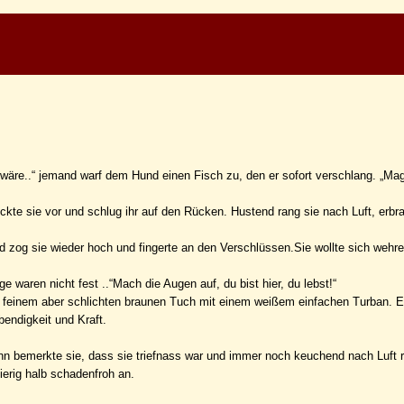
 wäre..“ jemand warf dem Hund einen Fisch zu, den er sofort verschlang. „Mag
kte sie vor und schlug ihr auf den Rücken. Hustend rang sie nach Luft, erbr
nd zog sie wieder hoch und fingerte an den Verschlüssen.Sie wollte sich wehr
ge waren nicht fest ..“Mach die Augen auf, du bist hier, du lebst!“
t in feinem aber schlichten braunen Tuch mit einem weißem einfachen Turban. 
bendigkeit und Kraft.
ann bemerkte sie, dass sie triefnass war und immer noch keuchend nach Luft 
ierig halb schadenfroh an.