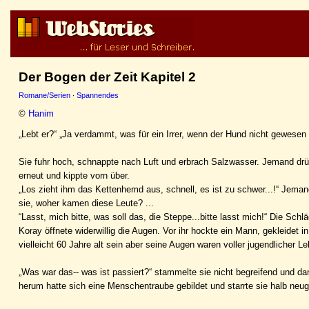
Der Bogen der Zeit Kapitel 2
Romane/Serien
·
Spannendes
©
Hanim
„Lebt er?“ „Ja verdammt, was für ein Irrer, wenn der Hund nicht gewesen
Sie fuhr hoch, schnappte nach Luft und erbrach Salzwasser. Jemand drüc
erneut und kippte vorn über.
„Los zieht ihm das Kettenhemd aus, schnell, es ist zu schwer...!“ Jema
sie, woher kamen diese Leute? ...
“Lasst, mich bitte, was soll das, die Steppe...bitte lasst mich!“ Die Schlä
Koray öffnete widerwillig die Augen. Vor ihr hockte ein Mann, gekleide
vielleicht 60 Jahre alt sein aber seine Augen waren voller jugendlicher Le
„Was war das-- was ist passiert?“ stammelte sie nicht begreifend und d
herum hatte sich eine Menschentraube gebildet und starrte sie halb neug