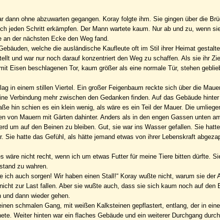
 dann ohne abzuwarten gegangen. Koray folgte ihm. Sie gingen über die Brü
sich jeden Schritt erkämpfen. Der Mann wartete kaum. Nur ab und zu, wenn si
e an der nächsten Ecke den Weg fand.
ebäuden, welche die ausländische Kaufleute oft im Stil ihrer Heimat gestalte
lt und war nur noch darauf konzentriert den Weg zu schaffen. Als sie ihr Ziel
 mit Eisen beschlagenen Tor, kaum größer als eine normale Tür, stehen geblie
lag in einem stillen Viertel. Ein großer Feigenbaum reckte sich über die Mauer
eine Verbindung mehr zwischen den Gedanken finden. Auf das Gebäude hinter
ße hin schien es ein klein wenig, als wäre es ein Teil der Mauer. Die umlieg
n von Mauern mit Gärten dahinter. Anders als in den engen Gassen unten a
d um auf den Beinen zu bleiben. Gut, sie war ins Wasser gefallen. Sie hatte
r. Sie hatte das Gefühl, als hätte jemand etwas von ihrer Lebenskraft abgezap
s wäre nicht recht, wenn ich um etwas Futter für meine Tiere bitten dürfte. Sie
nstand zu wahren.
 ich auch sorgen! Wir haben einen Stall!“ Koray wußte nicht, warum sie der 
nicht zur Last fallen. Aber sie wußte auch, dass sie sich kaum noch auf den 
 und dann wieder gehen.
einen schmalen Gang, mit weißen Kalksteinen gepflastert, entlang, der in ein
nete. Weiter hinten war ein flaches Gebäude und ein weiterer Durchgang durc