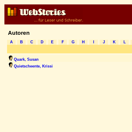
Autoren
A
B
C
D
E
F
G
H
I
J
K
L
Quark, Susan
Quietscheente, Krissi