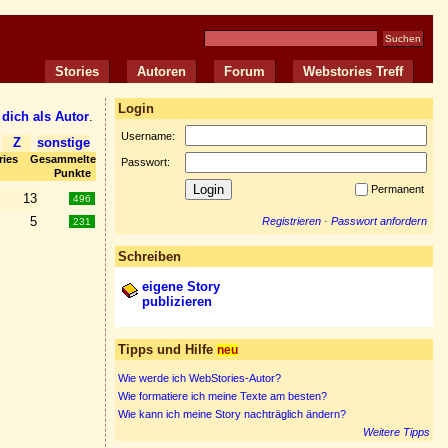
Stories
Autoren
Forum
Webstories Treff
Login
 dich als Autor
.
Username:
Z
sonstige
ories Gesammelte
Passwort:
Punkte
Permanent
13
496
5
Registrieren
·
Passwort anfordern
231
Schreiben
eigene Story
publizieren
Tipps und Hilfe
neu
Wie werde ich WebStories-Autor?
Wie formatiere ich meine Texte am besten?
Wie kann ich meine Story nachträglich ändern?
Weitere Tipps