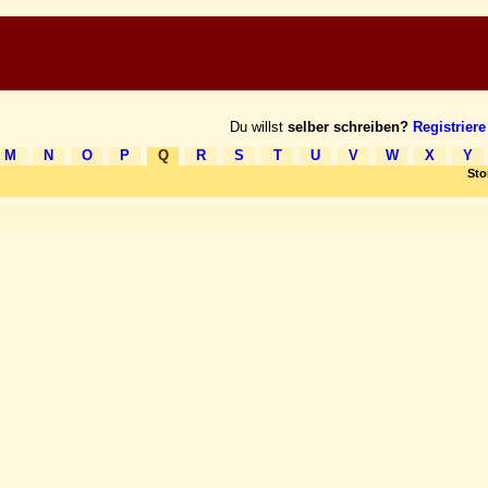
Du willst
selber schreiben?
Registriere
M
N
O
P
Q
R
S
T
U
V
W
X
Y
St