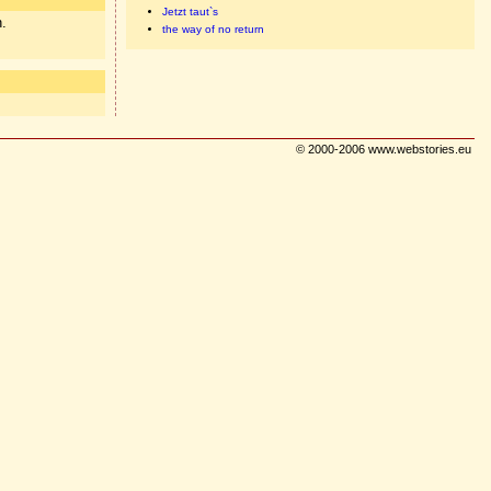
Jetzt taut`s
n.
the way of no return
© 2000-2006 www.webstories.eu