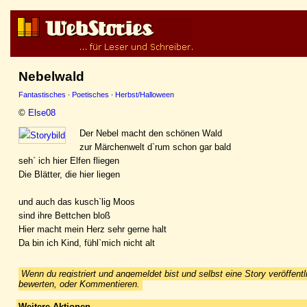
Nebelwald
Fantastisches
·
Poetisches
·
Herbst/Halloween
©
Else08
Der Nebel macht den schönen Wald
zur Märchenwelt d`rum schon gar bald
seh` ich hier Elfen fliegen
Die Blätter, die hier liegen
und auch das kusch`lig Moos
sind ihre Bettchen bloß
Hier macht mein Herz sehr gerne halt
Da bin ich Kind, fühl`mich nicht alt
Wenn du registriert und angemeldet bist und selbst eine Story veröffentl
bewerten, oder Kommentieren.
Weitere Aktionen