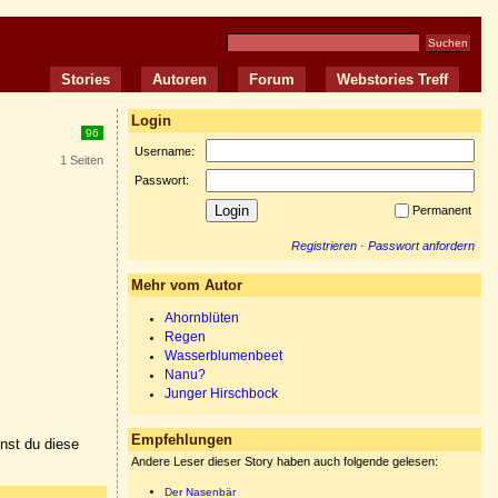
Stories
Autoren
Forum
Webstories Treff
Login
96
Username:
1 Seiten
Passwort:
Permanent
Registrieren
·
Passwort anfordern
Mehr vom Autor
Ahornblüten
Regen
Wasserblumenbeet
Nanu?
Junger Hirschbock
Empfehlungen
nnst du diese
Andere Leser dieser Story haben auch folgende gelesen:
Der Nasenbär