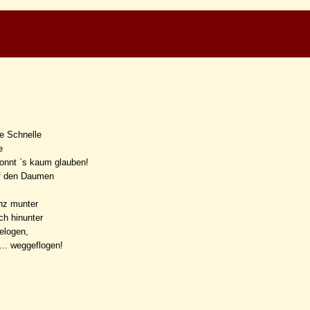
ie Schnelle
e
konnt `s kaum glauben!
uf den Daumen
nz munter
ch hinunter
gelogen,
... weggeflogen!