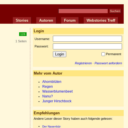
Stories
Autoren
Forum
Webstories Treff
Login
126
Username:
1 Seiten
Passwort:
Permanent
Registrieren
·
Passwort anfordern
Mehr vom Autor
Ahornblüten
Regen
Wasserblumenbeet
Nanu?
Junger Hirschbock
Empfehlungen
Andere Leser dieser Story haben auch folgende gelesen:
Der Nasenbär