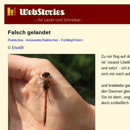
Falsch gelandet
Poetisches
·
Amüsantes/Satirisches
·
Frühling/Ostern
©
Else08
Zu mir flog auf d
ne` rosarot Libell
und setzt` - ich 
sich mir noch a
und krabbelte ga
den Daumen glei
Sie ist dann, un
doch schließlich.