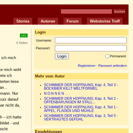
Stories
Autoren
Forum
Webstories Treff
Login
182
Username:
4 Seiten
Passwort:
Permanent
l ich mich
Registrieren
·
Passwort anfordern
te mich wohl
rte ich
Mehr vom Autor
erten leise
SCHIMMER DER HOFFNUNG, Kap. 4, Teil 3 -
an...
BOCKBIER KILLT WELTFORMEL
emann. Nur
N O N N E N . . .
SCHIMMER DER HOFFNUNG, Kap. 4, Teil 2 -
kurz darauf
OFFENBARUNGEN IM STALL...
ar nicht da,
SCHIMMER DER HOFFNUNG, Kap. 4, Teil 1 -
ÄPFEL, FLADEN UND MÜHLE
SCHIMMER DER HOFFNUNG, Kap. 3, Teil 5 -
h – ich hatte
VERTRAUTES GEFÜHL
ildet - und
eicht
Empfehlungen