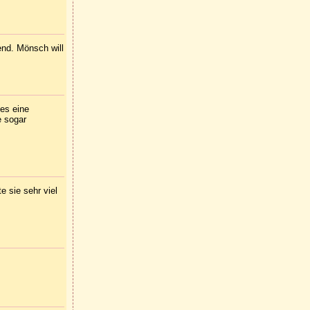
send. Mönsch will
 es eine
e sogar
e sie sehr viel