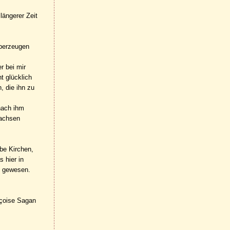
längerer Zeit
überzeugen
r bei mir
t glücklich
, die ihn zu
nach ihm
wachsen
ebe Kirchen,
s hier in
e gewesen.
nçoise Sagan