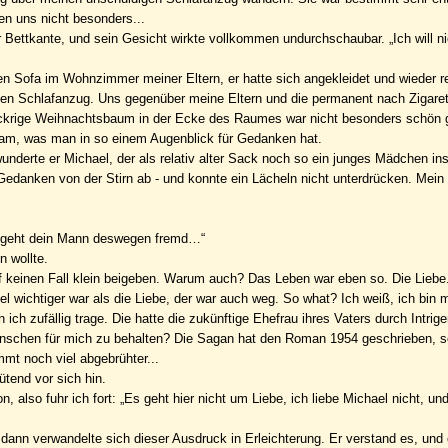
gen uns nicht besonders...
er Bettkante, und sein Gesicht wirkte vollkommen undurchschaubar. „Ich will n
n Sofa im Wohnzimmer meiner Eltern, er hatte sich angekleidet und wieder r
igen Schlafanzug. Uns gegenüber meine Eltern und die permanent nach Zigare
mickrige Weihnachtsbaum in der Ecke des Raumes war nicht besonders schön
sam, was man in so einem Augenblick für Gedanken hat.
wunderte er Michael, der als relativ alter Sack noch so ein junges Mädchen in
 Gedanken von der Stirn ab - und konnte ein Lächeln nicht unterdrücken. Mein V
cht geht dein Mann deswegen fremd…“
n wollte.
auf keinen Fall klein beigeben. Warum auch? Das Leben war eben so. Die Liebe.
l wichtiger war als die Liebe, der war auch weg. So what? Ich weiß, ich bin
 ich zufällig trage. Die hatte die zukünftige Ehefrau ihres Vaters durch Intrig
enschen für mich zu behalten? Die Sagan hat den Roman 1954 geschrieben, s
mmt noch viel abgebrühter...
tend vor sich hin.
, also fuhr ich fort: „Es geht hier nicht um Liebe, ich liebe Michael nicht, und 
ann verwandelte sich dieser Ausdruck in Erleichterung. Er verstand es, und