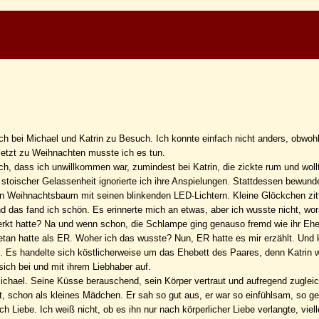
ch bei Michael und Katrin zu Besuch. Ich konnte einfach nicht anders, obwoh
jetzt zu Weihnachten musste ich es tun.
ch, dass ich unwillkommen war, zumindest bei Katrin, die zickte rum und woll
 stoischer Gelassenheit ignorierte ich ihre Anspielungen. Stattdessen bewunde
n Weihnachtsbaum mit seinen blinkenden LED-Lichtern. Kleine Glöckchen zitt
nd das fand ich schön. Es erinnerte mich an etwas, aber ich wusste nicht, wor
rkt hatte? Na und wenn schon, die Schlampe ging genauso fremd wie ihr Eh
tan hatte als ER. Woher ich das wusste? Nun, ER hatte es mir erzählt. Und 
t. Es handelte sich köstlicherweise um das Ehebett des Paares, denn Katrin w
 sich bei und mit ihrem Liebhaber auf.
chael. Seine Küsse berauschend, sein Körper vertraut und aufregend zugleic
, schon als kleines Mädchen. Er sah so gut aus, er war so einfühlsam, so geb
 Liebe. Ich weiß nicht, ob es ihn nur nach körperlicher Liebe verlangte, viell