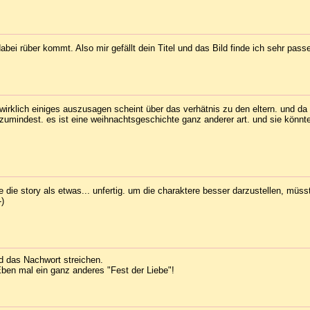
dabei rüber kommt. Also mir gefällt dein Titel und das Bild finde ich sehr pas
s wirklich einiges auszusagen scheint über das verhätnis zu den eltern. und da
h zumindest. es ist eine weihnachtsgeschichte ganz anderer art. und sie könnt
de die story als etwas... unfertig. um die charaktere besser darzustellen, müsst
-)
nd das Nachwort streichen.
 Eben mal ein ganz anderes "Fest der Liebe"!