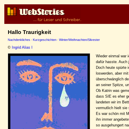
Hallo Traurigkeit
Nachdenkliches
·
Kurzgeschichten
·
Winter/Weihnachten/Silvester
©
Ingrid Alias I
Wieder einmal war i
dafür hasste. Auch 
Doch heute spürte i
loswerden, aber mit
überschwänglich de
an seiner Spitze, u
Ob Katrin was geme
dass SIE es eher ge
landeten wir im Bet
vermutlich hielt sie
Es war schön mit Mi
ihn immer angebetet
so ausgehungert nach