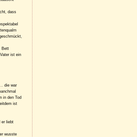
icht, dass
espektabel
ttenqualm
 geschmückt,
s Bett
ater ist ein
.. die war
 manchmal
en in den Tod
eitdem ist
er liebt
 er wusste