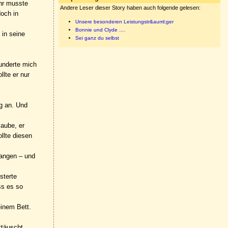
ehr musste
Andere Leser dieser Story haben auch folgende gelesen:
doch in
Unsere besonderen Leistungstr&auml;ger
Bonnie und Clyde ....
 in seine
Sei ganz du selbst
wunderte mich
lte er nur
ug an. Und
laube, er
llte diesen
gangen – und
sterte
ss es so
einem Bett.
ttäuscht