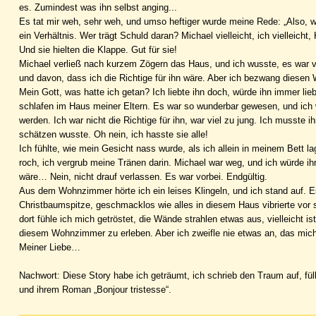
es. Zumindest was ihn selbst anging...
Es tat mir weh, sehr weh, und umso heftiger wurde meine Rede: „Also, was
ein Verhältnis. Wer trägt Schuld daran? Michael vielleicht, ich vielleicht, K
Und sie hielten die Klappe. Gut für sie!
Michael verließ nach kurzem Zögern das Haus, und ich wusste, es war vo
und davon, dass ich die Richtige für ihn wäre. Aber ich bezwang diesen
Mein Gott, was hatte ich getan? Ich liebte ihn doch, würde ihn immer li
schlafen im Haus meiner Eltern. Es war so wunderbar gewesen, und ich 
werden. Ich war nicht die Richtige für ihn, war viel zu jung. Ich musste 
schätzen wusste. Oh nein, ich hasste sie alle!
Ich fühlte, wie mein Gesicht nass wurde, als ich allein in meinem Bett
roch, ich vergrub meine Tränen darin. Michael war weg, und ich würde ih
wäre… Nein, nicht drauf verlassen. Es war vorbei. Endgültig.
Aus dem Wohnzimmer hörte ich ein leises Klingeln, und ich stand auf
Christbaumspitze, geschmacklos wie alles in diesem Haus vibrierte vor sic
dort fühle ich mich getröstet, die Wände strahlen etwas aus, vielleicht i
diesem Wohnzimmer zu erleben. Aber ich zweifle nie etwas an, das mich 
Meiner Liebe…
Nachwort: Diese Story habe ich geträumt, ich schrieb den Traum auf, f
und ihrem Roman „Bonjour tristesse“.