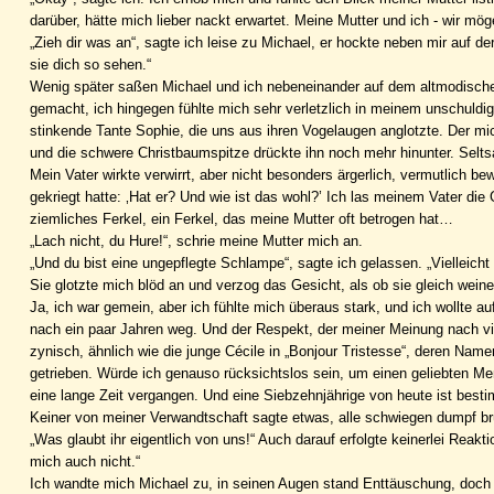
darüber, hätte mich lieber nackt erwartet. Meine Mutter und ich - wir mö
„Zieh dir was an“, sagte ich leise zu Michael, er hockte neben mir auf d
sie dich so sehen.“
Wenig später saßen Michael und ich nebeneinander auf dem altmodische
gemacht, ich hingegen fühlte mich sehr verletzlich in meinem unschuld
stinkende Tante Sophie, die uns aus ihren Vogelaugen anglotzte. Der 
und die schwere Christbaumspitze drückte ihn noch mehr hinunter. Selt
Mein Vater wirkte verwirrt, aber nicht besonders ärgerlich, vermutlich be
gekriegt hatte: ‚Hat er? Und wie ist das wohl?’ Ich las meinem Vater die
ziemliches Ferkel, ein Ferkel, das meine Mutter oft betrogen hat…
„Lach nicht, du Hure!“, schrie meine Mutter mich an.
„Und du bist eine ungepflegte Schlampe“, sagte ich gelassen. „Viellei
Sie glotzte mich blöd an und verzog das Gesicht, als ob sie gleich weine
Ja, ich war gemein, aber ich fühlte mich überaus stark, und ich wollte 
nach ein paar Jahren weg. Und der Respekt, der meiner Meinung nach vie
zynisch, ähnlich wie die junge Cécile in „Bonjour Tristesse“, deren Namen
getrieben. Würde ich genauso rücksichtslos sein, um einen geliebten M
eine lange Zeit vergangen. Und eine Siebzehnjährige von heute ist besti
Keiner von meiner Verwandtschaft sagte etwas, alle schwiegen dumpf brü
„Was glaubt ihr eigentlich von uns!“ Auch darauf erfolgte keinerlei Reaktion
mich auch nicht.“
Ich wandte mich Michael zu, in seinen Augen stand Enttäuschung, doch d