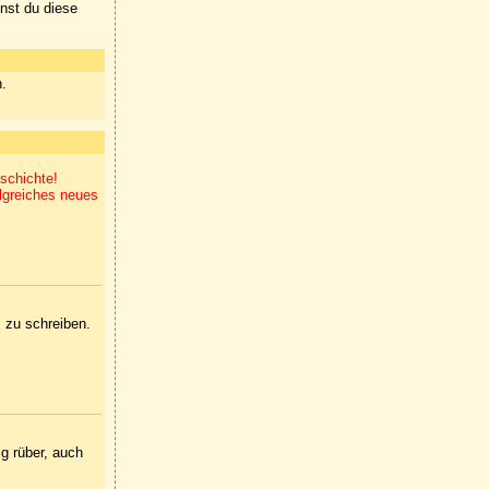
nnst du diese
n.
eschichte!
lgreiches neues
s zu schreiben.
ig rüber, auch