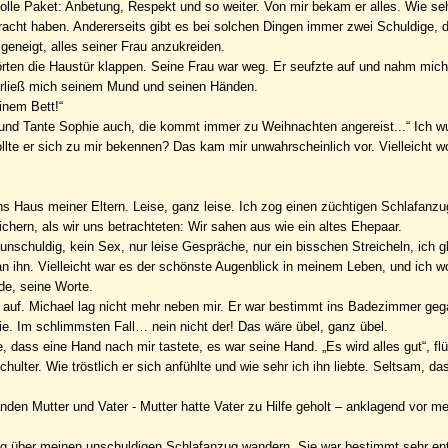
volle Paket: Anbetung, Respekt und so weiter. Von mir bekam er alles. Wie s
bracht haben. Andererseits gibt es bei solchen Dingen immer zwei Schuldige, 
 geneigt, alles seiner Frau anzukreiden.
hörten die Haustür klappen. Seine Frau war weg. Er seufzte auf und nahm mich
berließ mich seinem Mund und seinen Händen.
einem Bett!“
da und Tante Sophie auch, die kommt immer zu Weihnachten angereist...“ Ich 
lte er sich zu mir bekennen? Das kam mir unwahrscheinlich vor. Vielleicht wol
ns Haus meiner Eltern. Leise, ganz leise. Ich zog einen züchtigen Schlafanz
ern, als wir uns betrachteten: Wir sahen aus wie ein altes Ehepaar.
nschuldig, kein Sex, nur leise Gespräche, nur ein bisschen Streicheln, ich g
 an ihn. Vielleicht war es der schönste Augenblick in meinem Leben, und ich wo
de, seine Worte.
r auf. Michael lag nicht mehr neben mir. Er war bestimmt ins Badezimmer ge
ie. Im schlimmsten Fall… nein nicht der! Das wäre übel, ganz übel.
, dass eine Hand nach mir tastete, es war seine Hand. „Es wird alles gut“, flü
ulter. Wie tröstlich er sich anfühlte und wie sehr ich ihn liebte. Seltsam, da
anden Mutter und Vater - Mutter hatte Vater zu Hilfe geholt – anklagend vor m
istig über meinen unschuldigen Schlafanzug wandern. Sie war bestimmt sehr en