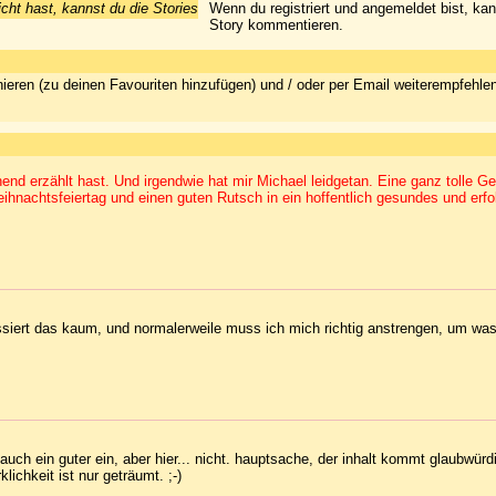
icht hast, kannst du die Stories
Wenn du registriert und angemeldet bist, ka
Story kommentieren.
ieren (zu deinen Favouriten hinzufügen) und / oder per Email weiterempfehle
end erzählt hast. Und irgendwie hat mir Michael leidgetan. Eine ganz tolle G
hnachtsfeiertag und einen guten Rutsch in ein hoffentlich gesundes und erfo
assiert das kaum, und normalerweile muss ich mich richtig anstrengen, um wa
r auch ein guter ein, aber hier... nicht. hauptsache, der inhalt kommt glaubwürd
klichkeit ist nur geträumt. ;-)