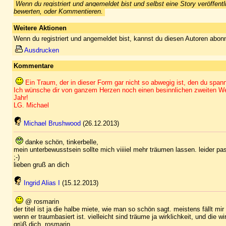
Wenn du registriert und angemeldet bist und selbst eine Story veröffentl
bewerten, oder Kommentieren.
Weitere Aktionen
Wenn du registriert und angemeldet bist, kannst du diesen Autoren abonn
Ausdrucken
Kommentare
Ein Traum, der in dieser Form gar nicht so abwegig ist, den du spann
Ich wünsche dir von ganzem Herzen noch einen besinnlichen zweiten Wei
Jahr!
LG. Michael
Michael Brushwood
(26.12.2013)
danke schön, tinkerbelle,
mein unterbewusstsein sollte mich viiiiel mehr träumen lassen. leider p
;-)
lieben gruß an dich
Ingrid Alias I
(15.12.2013)
@ rosmarin
der titel ist ja die halbe miete, wie man so schön sagt. meistens fällt mi
wenn er traumbasiert ist. vielleicht sind träume ja wirklichkeit, und die wir
grüß dich, rosmarin