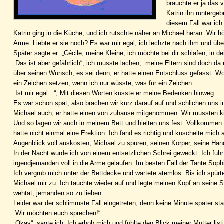
brauchte er ja das 
Katrin ihn runterge
diesem Fall war ich
Katrin ging in die Küche, und ich rutschte näher an Michael heran. Wir 
Arme. Liebte er sie noch? Es war mir egal, ich lechzte nach ihm und ü
Später sagte er: „Cécile, meine Kleine, ich möchte bei dir schlafen, in d
„Das ist aber gefährlich“, ich musste lachen, „meine Eltern sind doch 
über seinen Wunsch, es sei denn, er hätte einen Entschluss gefasst. Wol
ein Zeichen setzen, wenn ich nur wüsste, was für ein Zeichen…
„Ist mir egal...“, Mit diesen Worten küsste er meine Bedenken hinweg.
Es war schon spät, also brachen wir kurz darauf auf und schlichen uns i
Michael auch, er hatte einen von zuhause mitgenommen. Wir mussten kich
Und so lagen wir auch in meinem Bett und hielten uns fest. Vollkommen u
hatte nicht einmal eine Erektion. Ich fand es richtig und kuschelte mich
Augenblick voll auskosten, Michael zu spüren, seinen Körper, seine Hän
In der Nacht wurde ich von einem entsetzlichen Schrei geweckt. Ich fuh
irgendjemanden voll in die Arme gelaufen. Im besten Fall der Tante Soph
Ich vergrub mich unter der Bettdecke und wartete atemlos. Bis ich spürte
Michael mir zu. Ich tauchte wieder auf und legte meinen Kopf an seine Sch
wehtat, jemanden so zu lieben.
Leider war der schlimmste Fall eingetreten, denn keine Minute später st
„Wir möchten euch sprechen!“
„Okay“, sagte ich. Ich erhob mich und fühlte den Blick meiner Mutter l