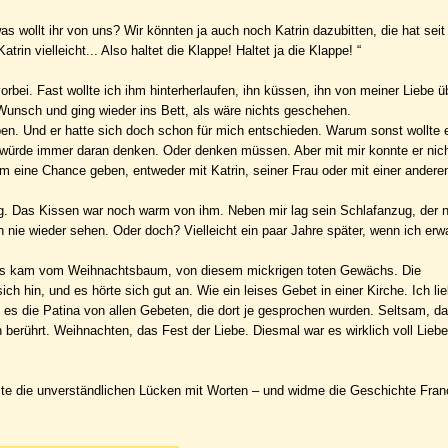
 wollt ihr von uns? Wir könnten ja auch noch Katrin dazubitten, die hat seit 
atrin vielleicht... Also haltet die Klappe! Haltet ja die Klappe! “
rbei. Fast wollte ich ihm hinterherlaufen, ihn küssen, ihn von meiner Liebe 
 Wunsch und ging wieder ins Bett, als wäre nichts geschehen.
eben. Und er hatte sich doch schon für mich entschieden. Warum sonst wollte e
würde immer daran denken. Oder denken müssen. Aber mit mir konnte er nich
ihm eine Chance geben, entweder mit Katrin, seiner Frau oder mit einer anderen
 lag. Das Kissen war noch warm von ihm. Neben mir lag sein Schlafanzug, der 
n nie wieder sehen. Oder doch? Vielleicht ein paar Jahre später, wenn ich er
. Es kam vom Weihnachtsbaum, von diesem mickrigen toten Gewächs. Die
h hin, und es hörte sich gut an. Wie ein leises Gebet in einer Kirche. Ich li
st es die Patina von allen Gebeten, die dort je gesprochen wurden. Seltsam, da
berührt. Weihnachten, das Fest der Liebe. Diesmal war es wirklich voll Lieb
üllte die unverständlichen Lücken mit Worten – und widme die Geschichte Fra