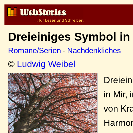
Dreieiniges Symbol in d
Romane/Serien
·
Nachdenkliches
©
Ludwig Weibel
Dreiein
in Mir,
von Kra
Harmon