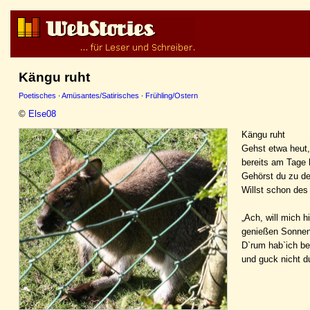
Kängu ruht
Poetisches
·
Amüsantes/Satirisches
·
Frühling/Ostern
©
Else08
Kängu ruht
Gehst etwa heut
bereits am Tage 
Gehörst du zu d
Willst schon des
„Ach, will mich h
genießen Sonnen
D`rum hab`ich b
und guck nicht d