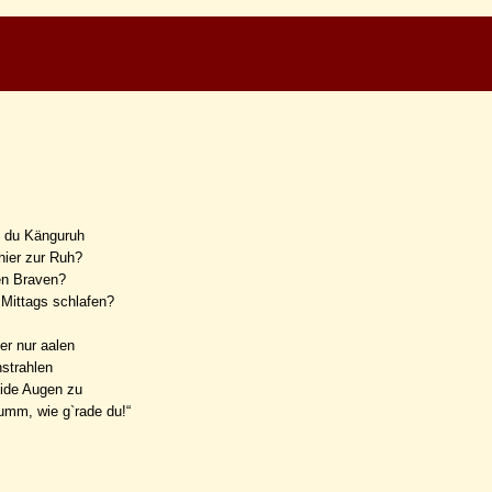
, du Känguruh
hier zur Ruh?
en Braven?
 Mittags schlafen?
ier nur aalen
strahlen
eide Augen zu
umm, wie g`rade du!“