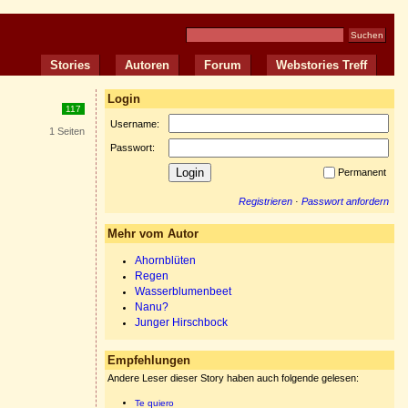
Stories
Autoren
Forum
Webstories Treff
Login
117
Username:
1 Seiten
Passwort:
Permanent
Registrieren
·
Passwort anfordern
Mehr vom Autor
Ahornblüten
Regen
Wasserblumenbeet
Nanu?
Junger Hirschbock
Empfehlungen
Andere Leser dieser Story haben auch folgende gelesen:
Te quiero