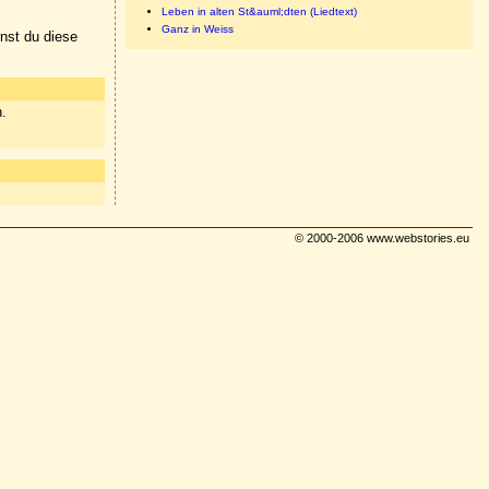
Leben in alten St&auml;dten (Liedtext)
Ganz in Weiss
nnst du diese
n.
© 2000-2006 www.webstories.eu