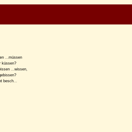
en ...müssen
r küssen?
issen ...wissen,
 gebissen?
t besch...