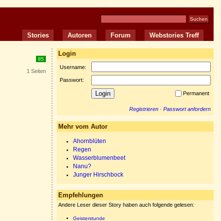
Stories
Autoren
Forum
Webstories Treff
Login
85
Username:
1 Seiten
Passwort:
Permanent
Registrieren
·
Passwort anfordern
Mehr vom Autor
Ahornblüten
Regen
Wasserblumenbeet
Nanu?
Junger Hirschbock
Empfehlungen
Andere Leser dieser Story haben auch folgende gelesen:
Geisterstunde