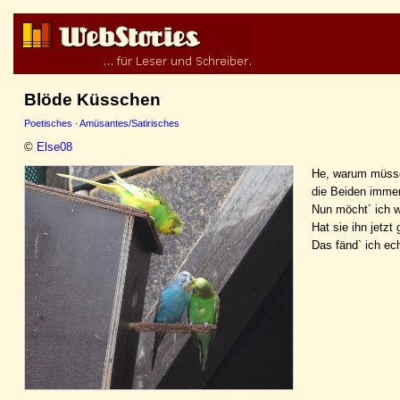
Blöde Küsschen
Poetisches
·
Amüsantes/Satirisches
©
Else08
He, warum müss
die Beiden imme
Nun möcht´ ich w
Hat sie ihn jetzt
Das fänd` ich ech