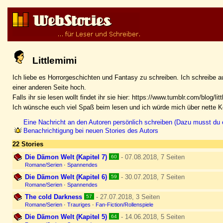
Littlemimi
Ich liebe es Horrorgeschichten und Fantasy zu schreiben. Ich schreibe au
einer anderen Seite hoch.
Falls ihr sie lesen wollt findet ihr sie hier: https://www.tumblr.com/blog/lit
Ich wünsche euch viel Spaß beim lesen und ich würde mich über nette 
Eine Nachricht an den Autoren persönlich schreiben (Dazu musst du e
Benachrichtigung bei neuen Stories des Autors
22 Stories
Die Dämon Welt (Kapitel 7)
- 07.08.2018, 7 Seiten
60
Romane/Serien
·
Spannendes
Die Dämon Welt (Kapitel 6)
- 30.07.2018, 7 Seiten
59
Romane/Serien
·
Spannendes
The cold Darkness
- 27.07.2018, 3 Seiten
57
Romane/Serien
·
Trauriges
·
Fan-Fiction/Rollenspiele
Die Dämon Welt (Kapitel 5)
- 14.06.2018, 5 Seiten
64