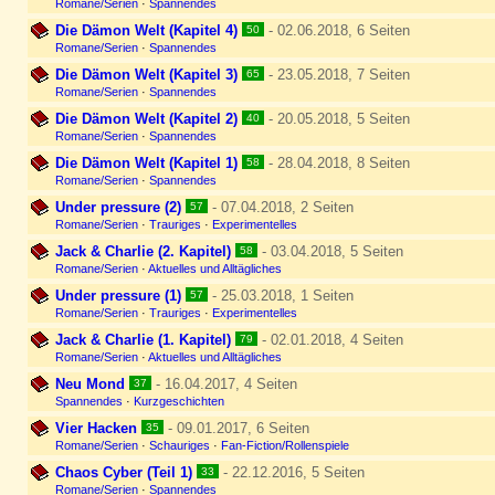
Romane/Serien
·
Spannendes
Die Dämon Welt (Kapitel 4)
- 02.06.2018, 6 Seiten
50
Romane/Serien
·
Spannendes
Die Dämon Welt (Kapitel 3)
- 23.05.2018, 7 Seiten
65
Romane/Serien
·
Spannendes
Die Dämon Welt (Kapitel 2)
- 20.05.2018, 5 Seiten
40
Romane/Serien
·
Spannendes
Die Dämon Welt (Kapitel 1)
- 28.04.2018, 8 Seiten
58
Romane/Serien
·
Spannendes
Under pressure (2)
- 07.04.2018, 2 Seiten
57
Romane/Serien
·
Trauriges
·
Experimentelles
Jack & Charlie (2. Kapitel)
- 03.04.2018, 5 Seiten
58
Romane/Serien
·
Aktuelles und Alltägliches
Under pressure (1)
- 25.03.2018, 1 Seiten
57
Romane/Serien
·
Trauriges
·
Experimentelles
Jack & Charlie (1. Kapitel)
- 02.01.2018, 4 Seiten
79
Romane/Serien
·
Aktuelles und Alltägliches
Neu Mond
- 16.04.2017, 4 Seiten
37
Spannendes
·
Kurzgeschichten
Vier Hacken
- 09.01.2017, 6 Seiten
35
Romane/Serien
·
Schauriges
·
Fan-Fiction/Rollenspiele
Chaos Cyber (Teil 1)
- 22.12.2016, 5 Seiten
33
Romane/Serien
·
Spannendes