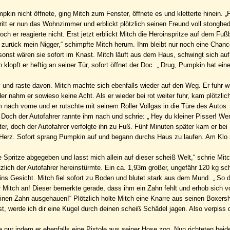
pkin nicht öffnete, ging Mitch zum Fenster, öffnete es und kletterte hinein. 
tritt er nun das Wohnzimmer und erblickt plötzlich seinen Freund voll stonghe
och er reagierte nicht. Erst jetzt erblickt Mitch die Heroinspritze auf dem Fu
urück mein Nigger,“ schimpfte Mitch herum. Ihm bleibt nur noch eine Chance
n sonst wären sie sofort im Knast. Mitch läuft aus dem Haus, schwingt sich auf
lopft er heftig an seiner Tür, sofort öffnet der Doc. „ Drug, Pumpkin hat ein
 und raste davon. Mitch machte sich ebenfalls wieder auf den Weg. Er fuhr w
er nahm er sowieso keine Acht. Als er wieder bei rot weiter fuhr, kam plötzlic
 nach vorne und er rutschte mit seinem Roller Vollgas in die Türe des Autos. 
. Doch der Autofahrer rannte ihm nach und schrie: „ Hey du kleiner Pisser! Wer
ter, doch der Autofahrer verfolgte ihn zu Fuß. Fünf Minuten später kam er be
s Herz. Sofort sprang Pumpkin auf und begann durchs Haus zu laufen. Am Klo
ie Spritze abgegeben und lasst mich allein auf dieser scheiß Welt,“ schrie Mit
lich der Autofahrer hereinstürmte. Ein ca. 1,93m großer, ungefähr 120 kg sc
 ins Gesicht. Mitch fiel sofort zu Boden und blutet stark aus dem Mund. „ So 
r Mitch an! Dieser bemerkte gerade, dass ihm ein Zahn fehlt und erhob sich
einen Zahn ausgehauen!“ Plötzlich holte Mitch eine Knarre aus seinen Boxers
ust, werde ich dir eine Kugel durch deinen scheiß Schädel jagen. Also verpiss 
e nur indem er ebenfalls eine Pistole aus seiner Hose zog. Nun richteten beid