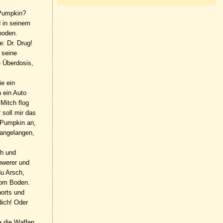
„Pumpkin?
d in seinem
ßboden.
: Dr. Drug!
 seine
e Überdosis,
ie ein
h ein Auto
Mitch flog
 soll mir das
i Pumpkin an,
 angelangen,
ch und
hwerer und
du Arsch,
 vom Boden.
horts und
dich! Oder
e die Waffen