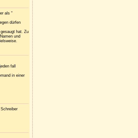
er als "
gegen dürfen
 gesaugt hat. Zu
he Namen und
ielsweise.
eden fall
emand in einer
 Schreiber