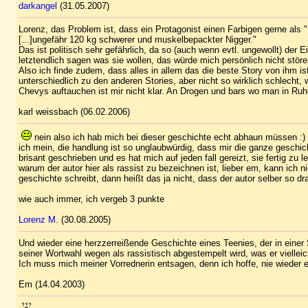
darkangel
(31.05.2007)
Lorenz, das Problem ist, dass ein Protagonist einen Farbigen gerne als "
[...]ungefähr 120 kg schwerer und muskelbepackter Nigger."
Das ist politisch sehr gefährlich, da so (auch wenn evtl. ungewollt) der
letztendlich sagen was sie wollen, das würde mich persönlich nicht störe
Also ich finde zudem, dass alles in allem das die beste Story von ihm i
unterschiedlich zu den anderen Stories, aber nicht so wirklich schlecht
Chevys auftauchen ist mir nicht klar. An Drogen und bars wo man in Ru
karl weissbach (06.02.2006)
nein also ich hab mich bei dieser geschichte echt abhaun müssen :)
ich mein, die handlung ist so unglaubwürdig, dass mir die ganze geschicht
brisant geschrieben und es hat mich auf jeden fall gereizt, sie fertig zu l
warum der autor hier als rassist zu bezeichnen ist, lieber em, kann ich
geschichte schreibt, dann heißt das ja nicht, dass der autor selber so dr
wie auch immer, ich vergeb 3 punkte
Lorenz M.
(30.08.2005)
Und wieder eine herzzerreißende Geschichte eines Teenies, der in einer 
seiner Wortwahl wegen als rassistisch abgestempelt wird, was er vielleicht
Ich muss mich meiner Vorrednerin entsagen, denn ich hoffe, nie wieder 
Em (14.04.2003)