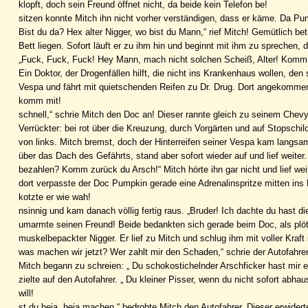
klopft, doch sein Freund öffnet nicht, da beide kein Telefon be!
sitzen konnte Mitch ihn nicht vorher verständigen, dass er käme. Da Pum
Bist du da? Hex alter Nigger, wo bist du Mann,“ rief Mitch! Gemütlich be
Bett liegen. Sofort läuft er zu ihm hin und beginnt mit ihm zu sprechen, d
„Fuck, Fuck, Fuck! Hey Mann, mach nicht solchen Scheiß, Alter! Komm z
Ein Doktor, der Drogenfällen hilft, die nicht ins Krankenhaus wollen, de
Vespa und fährt mit quietschenden Reifen zu Dr. Drug. Dort angekommen k
komm mit!
schnell,“ schrie Mitch den Doc an! Dieser rannte gleich zu seinem Chevy
Verrückter: bei rot über die Kreuzung, durch Vorgärten und auf Stopschild
von links. Mitch bremst, doch der Hinterreifen seiner Vespa kam langsam
über das Dach des Gefährts, stand aber sofort wieder auf und lief weiter
bezahlen? Komm zurück du Arsch!“ Mitch hörte ihn gar nicht und lief wei
dort verpasste der Doc Pumpkin gerade eine Adrenalinspritze mitten in
kotzte er wie wah!
nsinnig und kam danach völlig fertig raus. „Bruder! Ich dachte du hast d
umarmte seinen Freund! Beide bedankten sich gerade beim Doc, als plötz
muskelbepackter Nigger. Er lief zu Mitch und schlug ihm mit voller Kraft
was machen wir jetzt? Wer zahlt mir den Schaden,“ schrie der Autofahre
Mitch begann zu schreien: „ Du schokostichelnder Arschficker hast mir 
zielte auf den Autofahrer. „ Du kleiner Pisser, wenn du nicht sofort abha
will!
st du heia, heia machen,“ bedrohte Mitch den Autofahrer. Dieser erwidert