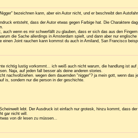
Nigger" bezeichnen kann, aber ein Autor nicht, und er beschreibt den Autofahr
 Eindruck entsteht, dass der Autor etwas gegen Farbige hat. Die Charaktere da
n.
st, auch wenn es mir schwerfällt zu glauben, dass er sich das aus den Fingern
, warum die Sache allerdings in Amsterdam spielt, und dann aber nur englisc
he einen Joint rauchen kann kommst du auch in Amiland, San Francisco beisp
e richtig lustig vorkommt... ich weiß auch nicht warum, die handlung ist auf j
esen. Naja, auf jeden fall besser als deine anderen stories.
 nicht nachvollziehen. wegen dem dauernden "nigger"? ja mein gott, wenn das j
auf is, sondern nur die person in der geschichte.
Scheinwelt lebt. Der Ausdruck ist einfach nur grotesk, hinzu kommt, dass der
 gar nicht will.
etwas von dir lesen zu müssen...