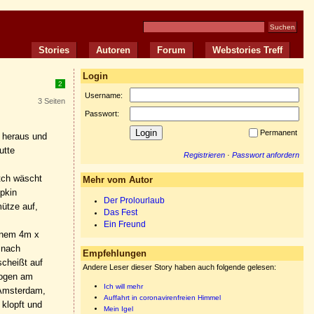
Stories
Autoren
Forum
Webstories Treff
Login
2
Username:
3 Seiten
Passwort:
Permanent
t heraus und
utte
Registrieren
·
Passwort anfordern
tch wäscht
Mehr vom Autor
pkin
Der Prolourlaub
mütze auf,
Das Fest
Ein Freund
einem 4m x
 nach
Empfehlungen
scheißt auf
Andere Leser dieser Story haben auch folgende gelesen:
rogen am
Ich will mehr
n Amsterdam,
Auffahrt in coronavirenfreien Himmel
klopft und
Mein Igel