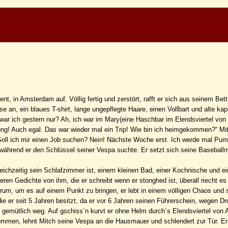
in Amsterdam auf. Völlig fertig und zerstört, rafft er sich aus seinem Bet
e an, ein blaues T-shirt, lange ungepflegte Haare, einen Vollbart und alte kap
 war ich gestern nur? Ah, ich war im Mary(eine Haschbar im Elendsviertel von
ung! Auch egal. Das war wieder mal ein Trip! Wie bin ich heimgekommen?“ Mi
Soll ich mir einen Job suchen? Nein! Nächste Woche erst. Ich werde mal Pum
h während er den Schlüssel seiner Vespa suchte. Er setzt sich seine Baseball
ichzeitig sein Schlafzimmer ist, einem kleinen Bad, einer Kochnische und 
ren Gedichte von ihm, die er schreibt wenn er stonghed ist, überall riecht es
um, um es auf einem Punkt zu bringen, er lebt in einem völligen Chaos und 
e er seit 5 Jahren besitzt, da er vor 6 Jahren seinen Führerschein, wegen D
ährt gemütlich weg. Auf gschiss´n kurvt er ohne Helm durch´s Elendsviertel vo
men, lehnt Mitch seine Vespa an die Hausmauer und schlendert zur Tür. Er 