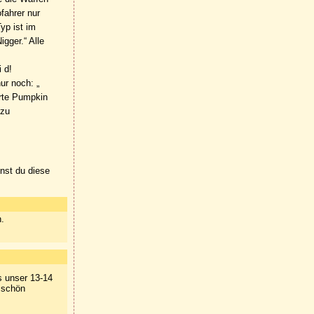
fahrer nur
yp ist im
gger.“ Alle
 d!
ur noch: „
erte Pumpkin
 zu
nnst du diese
n.
s unser 13-14
z schön