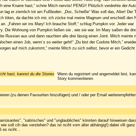
eine Knarre hast,“ schrie Mitch nervös! PENG!! Plötzlich verdrehte der Auto
n lag er ziemlich tot am Fußboden. „Doc, Scheiße“ Was soll das, Alter! Der T
och töten, da dachte ich mir, ich zücke mal meine Magnum und erschieß den Ni
 an. „Fahren wir ins Mary! Ich brauche Stoff,“ schlug Pumpkin vor. Jeder war
ry. Die Wohnung von Pumpkin ließen sie , wie sie war. Im Mary saßen die drei
ite Russian aus und dann rauchten alle drei lässig einen Joint. Mitch meinte n
Wochen einen Job, wenn´s so weiter geht!“ „Du bist der Coolste Mitch,“ erwid
morgen auf mich zukommt,“ meinte Mitch zu sich selbst, bevor er ein Gedicht
icht hast, kannst du die Stories
Wenn du registriert und angemeldet bist, ka
Story kommentieren.
ieren (zu deinen Favouriten hinzufügen) und / oder per Email weiterempfehle
n "amüsantes", "satirisches" und "unglaubliches" könnten darauf hinweisen das
wie soll cih das verstehen? das ist nciht vom alter abhängig!) dabei vllt gan
 es nciht...