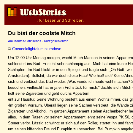
Du bist der coolste Mitch
Amüsantes/Satirisches
·
Kurzgeschichten
©
Cocacolalightaluminiumdose
Um 12:00 Uhr Montag morgen, wacht Mitch Manson in seinem Appartement, 
schlendert ins Bad. Er sieht sehr schlampig aus. Mich hat eine kurze Hos
Schlapfen. Im Bad blickt er in den Spiegel und fragte sich: „Oh Gott, wo
Amsterdam). Bullshit, da war doch diese Frau! Wie hieß sie? Keine Ahn
sich und verlässt das Bad wieder. „Was werde ich heute wohl machen? 
besuchen, vielleicht hat er ja ein Frühstück für mich,“ dachte sich Mitc
holt seine Zigaretten und geht durchs Appartem!
ent zur Haustür. Seine Wohnung besteht aus einem Wohnzimmer, das gle
4m großen Vorraum. Überall liegen seine Sachen verstreut, die Wände zie
Zigaretten und Alkohol, im ganzen Appartement stehen Aschenbecher her
alles. In dem Rasen vor seinem Appartement lehnt seine Vespa PK 50, di
Steuer verlor. Lässig schwingt er sich auf den Roller, startet ihn und f
um seinen kiffenden Freund Pumpkin zu besuchen. Bei Pumpkin angekom