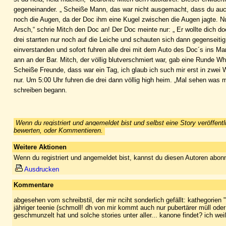
gegeneinander. „ Scheiße Mann, das war nicht ausgemacht, dass du auch 
noch die Augen, da der Doc ihm eine Kugel zwischen die Augen jagte. Nu
Arsch,“ schrie Mitch den Doc an! Der Doc meinte nur: „ Er wollte dich d
drei starrten nur noch auf die Leiche und schauten sich dann gegenseitig
einverstanden und sofort fuhren alle drei mit dem Auto des Doc´s ins Ma
ann an der Bar. Mitch, der völlig blutverschmiert war, gab eine Runde Wh
Scheiße Freunde, dass war ein Tag, ich glaub ich such mir erst in zwei 
nur. Um 5:00 Uhr fuhren die drei dann völlig high heim. „Mal sehen was 
schreiben begann.
Wenn du registriert und angemeldet bist und selbst eine Story veröffentl
bewerten, oder Kommentieren.
Weitere Aktionen
Wenn du registriert und angemeldet bist, kannst du diesen Autoren abonn
Ausdrucken
Kommentare
abgesehen vom schreibstil, der mir nciht sonderlich gefällt: kathegorie
jähriger teenie (schmoll! dh von mir kommt auch nur pubertärer müll oder 
geschmunzelt hat und solche stories unter aller... kanone findet? ich weiß