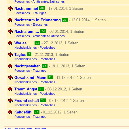
Poetisches
·
Amüsantes/Satirisches
Nachthimmel
- 17.01.2014, 1 Seiten
49
Poetisches
·
Trauriges
Nachtsturm in Erinnerung
- 12.01.2014, 1 Seiten
33
Poetisches
·
Erotisches
Nachts um.....
- 03.01.2014, 1 Seiten
34
Poetisches
·
Amüsantes/Satirisches
War es......
- 27.12.2013, 1 Seiten
32
Nachdenkliches
·
Poetisches
Taglos
- 21.11.2013, 1 Seiten
7
Nachdenkliches
·
Poetisches
Nachtgestalten
- 19.11.2013, 1 Seiten
16
Poetisches
·
Trauriges
Gewaltkind- Mann
- 11.12.2012, 1 Seiten
11
Nachdenkliches
·
Poetisches
Traum Angst
- 08.12.2012, 1 Seiten
27
Nachdenkliches
·
Poetisches
Freund schaft
- 07.12.2012, 1 Seiten
24
Nachdenkliches
·
Poetisches
Kaltgefühl
- 01.12.2012, 1 Seiten
27
Poetisches
·
Trauriges