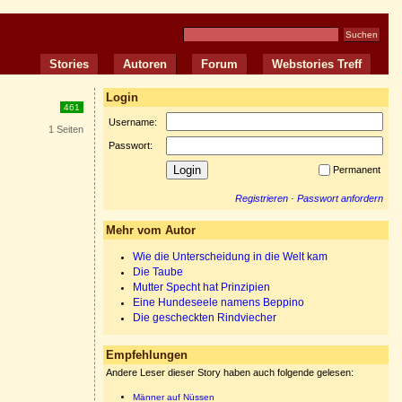
Stories
Autoren
Forum
Webstories Treff
Login
461
Username:
1 Seiten
Passwort:
Permanent
Registrieren
·
Passwort anfordern
Mehr vom Autor
Wie die Unterscheidung in die Welt kam
Die Taube
Mutter Specht hat Prinzipien
Eine Hundeseele namens Beppino
Die gescheckten Rindviecher
Empfehlungen
Andere Leser dieser Story haben auch folgende gelesen:
Männer auf Nüssen