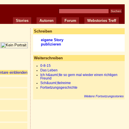
Stories
Autoren
Forum
Webstories Treff
Schreiben
eigene Story
publizieren
Weiterschreiben
0-8-15
Das Leben
tare einblenden
Ich h&auml;tte so gern mal wieder einen richtigen
Freund
Sch&uuml;ttelreime
Fortsetzungsgeschichte
Weitere Fortsetzungsstories