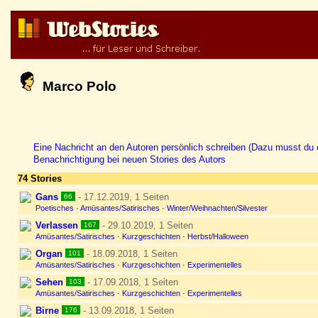
Marco Polo
Eine Nachricht an den Autoren persönlich schreiben (Dazu musst du e
Benachrichtigung bei neuen Stories des Autors
74 Stories
Gans
- 17.12.2019, 1 Seiten
66
Poetisches
·
Amüsantes/Satirisches
·
Winter/Weihnachten/Silvester
Verlassen
- 29.10.2019, 1 Seiten
167
Amüsantes/Satirisches
·
Kurzgeschichten
·
Herbst/Halloween
Organ
- 18.09.2018, 1 Seiten
101
Amüsantes/Satirisches
·
Kurzgeschichten
·
Experimentelles
Sehen
- 17.09.2018, 1 Seiten
103
Amüsantes/Satirisches
·
Kurzgeschichten
·
Experimentelles
Birne
- 13.09.2018, 1 Seiten
176