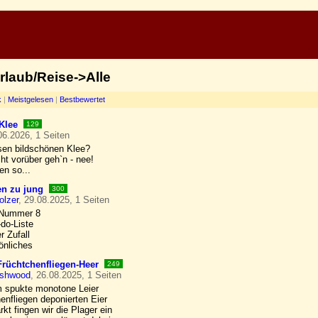
laub/Reise->Alle
k
|
Meistgelesen
|
Bestbewertet
Klee
129
06.2026, 1 Seiten
esen bildschönen Klee?
ht vorüber geh`n - nee!
n so...
n zu jung
300
olzer
, 29.08.2025, 1 Seiten
 Nummer 8
-do-Liste
r Zufall
önliches
Früchtchenfliegen-Heer
249
ushwood
, 26.08.2025, 1 Seiten
 spukte monotone Leier
enfliegen deponierten Eier
kt fingen wir die Plager ein