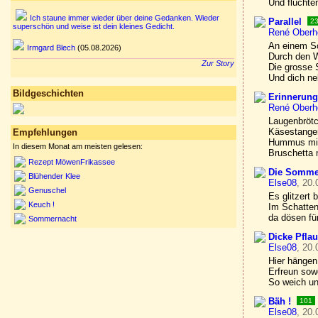
Und fluchte
Ich staune immer wieder über deine Gedanken. Wieder
Parallel
2
superschön und weise ist dein kleines Gedicht.
René Oberh
An einem 
Irmgard Blech
(05.08.2026)
Durch den W
Zur Story
Die grosse S
Und dich ne
Bildgeschichten
Erinnerung
René Oberh
Laugenbrötc
Käsestange
Empfehlungen
Hummus mit
In diesem Monat am meisten gelesen:
Bruschetta 
Rezept MöwenFrikassee
Die Sommer
Blühender Klee
Else08
, 20.
Genuschel
Es glitzert 
Keuch !
Im Schatten
da dösen fün
Sommernacht
Dicke Pfla
Else08
, 20.
Hier hänge
Erfreun so
So weich un
Bäh !
101
Else08
, 20.