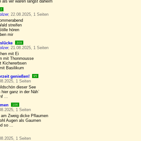
n als wir waren längst daheim
32
olzer
, 22.08.2025, 1 Seiten
Sommerabend
ald streifen
tille hören
ben mir
slücke
309
olzer
, 21.08.2025, 1 Seiten
hen mit Ei
n mit Thonmousse
 Kichererbsen
mit Basilikum
zeit genießen!
95
08.2025, 1 Seiten
bildschön dieser See
 hier ganz in der Näh`
f ...
umen
106
08.2025, 1 Seiten
n am Zweig dicke Pflaumen
wohl Augen als Gaumen
d so ...
08.2025, 1 Seiten