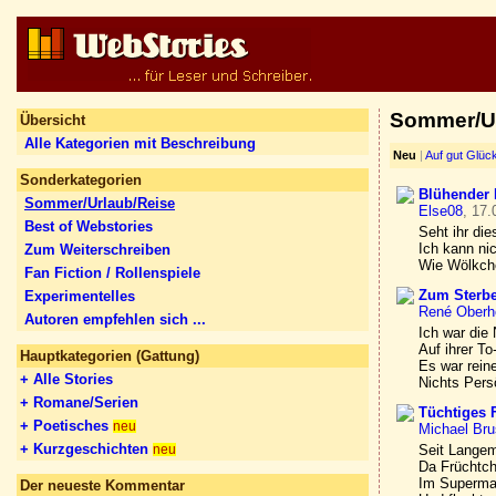
Sommer/Ur
Übersicht
Alle Kategorien mit Beschreibung
Neu
|
Auf gut Glüc
Sonderkategorien
Blühender 
Sommer/Urlaub/Reise
Else08
, 17.
Best of Webstories
Seht ihr di
Ich kann nic
Zum Weiterschreiben
Wie Wölkche
Fan Fiction / Rollenspiele
Zum Sterbe
Experimentelles
René Oberh
Autoren empfehlen sich ...
Ich war die
Auf ihrer To
Hauptkategorien (Gattung)
Es war reine
+ Alle Stories
Nichts Pers
+ Romane/Serien
Tüchtiges 
+ Poetisches
neu
Michael Br
+ Kurzgeschichten
Seit Langem
neu
Da Früchtch
Im Supermar
Der neueste Kommentar