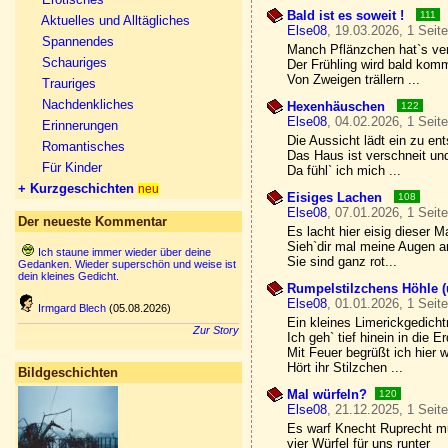
Bald ist es soweit !
111
Aktuelles und Alltägliches
Else08
, 19.03.2026, 1 Seit
Spannendes
Manch Pflänzchen hat`s v
Schauriges
Der Frühling wird bald kom
Von Zweigen trällern ...
Trauriges
Nachdenkliches
Hexenhäuschen
122
Else08
, 04.02.2026, 1 Seit
Erinnerungen
Die Aussicht lädt ein zu en
Romantisches
Das Haus ist verschneit un
Für Kinder
Da fühl` ich mich ...
+ Kurzgeschichten
neu
Eisiges Lachen
108
Else08
, 07.01.2026, 1 Seit
Der neueste Kommentar
Es lacht hier eisig dieser 
Sieh`dir mal meine Augen a
Ich staune immer wieder über deine
Sie sind ganz rot...
Gedanken. Wieder superschön und weise ist
dein kleines Gedicht.
Rumpelstilzchens Höhle (
Else08
, 01.01.2026, 1 Seit
Irmgard Blech
(05.08.2026)
Ein kleines Limerickgedicht
Zur Story
Ich geh` tief hinein in die Er
Mit Feuer begrüßt ich hier 
Hört ihr Stilzchen ...
Bildgeschichten
Mal würfeln?
120
Else08
, 21.12.2025, 1 Seit
Es warf Knecht Ruprecht m
vier Würfel für uns runter