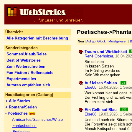
Poetisches->Phanta
Übersicht
Alle Kategorien mit Beschreibung
Neu
|
Auf gut Glück
|
Meistgelesen
|
B
Sonderkategorien
Traum und Wirklichkeit
Sommer/Urlaub/Reise
René Oberholzer
, 18.04.202
Best of Webstories
Sie schrieb
In kurzen Sätzen
Zum Weiterschreiben
Im Frühling werde es
Fan Fiction / Rollenspiele
Kein Wir mehr geben
Experimentelles
Auf leisen Sohlen
98
Autoren empfehlen sich ...
Else08
, 16.04.2026, 1 Seit
Wer kommt hier auf ganz le
Hauptkategorien (Gattung)
Der Frühling und lächelt ver
+ Alle Stories
Er schleicht sich ...
+ Romane/Serien
Ein Gelb auf Blau
131
- Poetisches
neu
Else08
, 19.03.2026, 1 Seit
Amüsantes/Satirisches/Witze
Und sind auch die Bäume n
Die Forsythie zeigt sich sc
Fantastisches
Manch Knöspchen, heut öffn
Erotisches