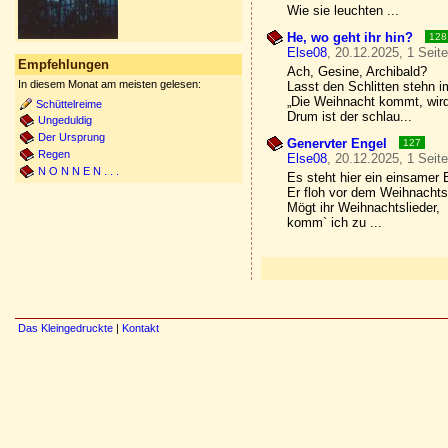
Wie sie leuchten ...
He, wo geht ihr hin?
128
Else08
, 20.12.2025, 1 Seit
Empfehlungen
Ach, Gesine, Archibald?
In diesem Monat am meisten gelesen:
Lasst den Schlitten stehn 
„Die Weihnacht kommt, wird 
Schüttelreime
Drum ist der schlau...
Ungeduldig
Der Ursprung
Genervter Engel
127
Regen
Else08
, 20.12.2025, 1 Seit
N O N N E N . . .
Es steht hier ein einsamer 
Er floh vor dem Weihnacht
Mögt ihr Weihnachtslieder,
komm` ich zu ...
Das Kleingedruckte
|
Kontakt