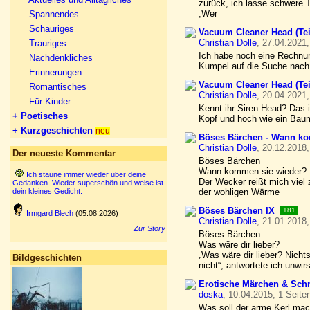
zurück, ich lasse schwere 
„Wer
Spannendes
Schauriges
Vacuum Cleaner Head (Tei
Christian Dolle
, 27.04.2021,
Trauriges
Ich habe noch eine Rechnun
Nachdenkliches
Kumpel auf die Suche nach 
Erinnerungen
Vacuum Cleaner Head (Tei
Romantisches
Christian Dolle
, 20.04.2021,
Für Kinder
Kennt ihr Siren Head? Das i
+ Poetisches
Kopf und hoch wie ein Baum
+ Kurzgeschichten
neu
Böses Bärchen - Wann ko
Christian Dolle
, 20.12.2018,
Der neueste Kommentar
Böses Bärchen
Wann kommen sie wieder?
Ich staune immer wieder über deine
Der Wecker reißt mich viel
Gedanken. Wieder superschön und weise ist
dein kleines Gedicht.
der wohligen Wärme
Böses Bärchen IX
181
Irmgard Blech
(05.08.2026)
Christian Dolle
, 21.01.2018,
Zur Story
Böses Bärchen
Was wäre dir lieber?
„Was wäre dir lieber? Nicht
Bildgeschichten
nicht“, antwortete ich unwi
Erotische Märchen & Sch
doska
, 10.04.2015, 1 Seite
Was soll der arme Kerl mach