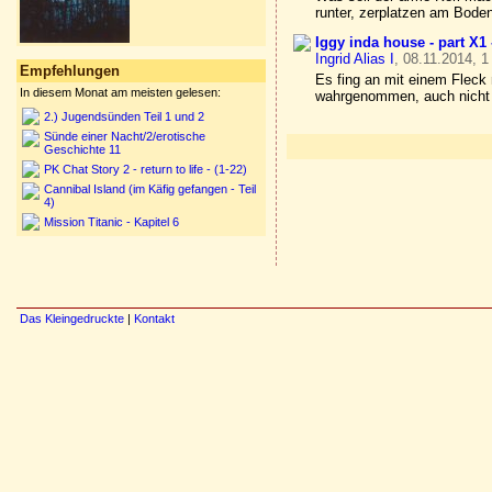
runter, zerplatzen am Bode
Iggy inda house - part X1
Ingrid Alias I
, 08.11.2014, 1
Empfehlungen
Es fing an mit einem Fleck
In diesem Monat am meisten gelesen:
wahrgenommen, auch nicht a
2.) Jugendsünden Teil 1 und 2
Sünde einer Nacht/2/erotische
Geschichte 11
PK Chat Story 2 - return to life - (1-22)
Cannibal Island (im Käfig gefangen - Teil
4)
Mission Titanic - Kapitel 6
Das Kleingedruckte
|
Kontakt