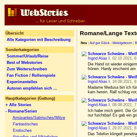
Romane/Lange Texte
Übersicht
Alle Kategorien mit Beschreibung
Neu
|
Auf gut Glück
|
Meistgelesen
|
B
Sonderkategorien
Schwarze Schwäne - Weiß
Sommer/Urlaub/Reise
Ingrid Alias I
, 02.10.2021, 8
Best of Webstories
Die Hand ist wieder einiger
frönen. Hardy erscheint am
Zum Weiterschreiben
Fan Fiction / Rollenspiele
Schwarze Schwäne - Weiß
Ingrid Alias I
, 18.08.2021, 8
Experimentelles
Madame Medusa bin ich fürs
Autoren empfehlen sich ...
kam herein. Ralf schlug vor,
Hauptkategorien (Gattung)
Schwarze Schwäne - Wei
+ Alle Stories
Ingrid Alias I
, 08.08.2021, 7
Ich habe mich geirrt. Die Gr
- Romane/Serien
nur furchtbar! Es gab ein g
Amüsantes/Satirisches/Witze
Schwarze Schwäne - Weiß
Fantastisches
Ingrid Alias I
, 29.07.2021, 8
Erotisches
Das Telefon klingelt penet
Aktuelles und Alltägliches