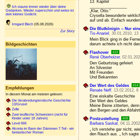
13. Kapitel
_________________
Ich staune immer wieder über deine
Gedanken. Wieder superschön und weise ist
„Klar, Otto.“
dein kleines Gedicht.
Crysella bewunderte wirklic
auf und ab. Einfach wunder
Irmgard Blech
(05.08.2026)
Die Blutkönigin -- Nur ei
Zur Story
Tis-Anariel
, 30.01.2010, 13
Mein Blick ging in die Fern
darum achtete ich nicht dar
Bildgeschichten
Flashover
422
René Oberholzer
, 02.01.202
Den Geburtstag gefeiert
An Silvester
Mit Freunden
Und Bekannten
Der Wert des Geldes
414
Empfehlungen
Renate Neff
, 13.02.2012, 8
In diesem Monat am meisten gelesen:
Eine eiskalte Geschichte
Die Verabredung/erotische Geschichte
Der Wert des Geldes
13/Grusel
Meine Beine zitterten, denn
Zelle
den Bergen und den Abfahr
Zwei teuflische Schwestern (nicht für
Kinder unter 18 Jahren)
Postzustellung
408
Barbara Saskat
, 04.11.2002
Level 666
Alconia im Bann der Dämonen 7.Teil - ein
„ Ich verstehe gar nicht, wie
fantastischer Roman
den Rauch aus. „ Ich sagt