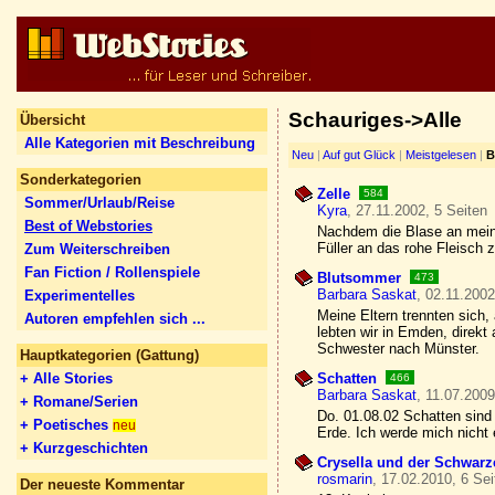
Schauriges->Alle
Übersicht
Alle Kategorien mit Beschreibung
Neu
|
Auf gut Glück
|
Meistgelesen
|
B
Sonderkategorien
Zelle
584
Sommer/Urlaub/Reise
Kyra
, 27.11.2002, 5 Seiten
Best of Webstories
Nachdem die Blase an meine
Füller an das rohe Fleisch
Zum Weiterschreiben
Fan Fiction / Rollenspiele
Blutsommer
473
Barbara Saskat
, 02.11.2002
Experimentelles
Meine Eltern trennten sich,
Autoren empfehlen sich ...
lebten wir in Emden, direk
Schwester nach Münster.
Hauptkategorien (Gattung)
+ Alle Stories
Schatten
466
Barbara Saskat
, 11.07.2009
+ Romane/Serien
Do. 01.08.02 Schatten sind
+ Poetisches
neu
Erde. Ich werde mich nicht
+ Kurzgeschichten
Crysella und der Schwarz
rosmarin
, 17.02.2010, 6 Sei
Der neueste Kommentar